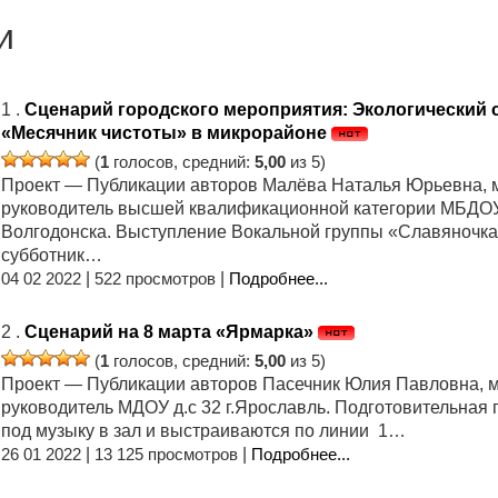
и
1 .
Сценарий городского мероприятия: Экологический 
«Месячник чистоты» в микрорайоне
(
1
голосов, средний:
5,00
из 5)
Проект — Публикации авторов Малёва Наталья Юрьевна,
руководитель высшей квалификационной категории МБДОУ
Волгодонска. Выступление Вокальной группы «Славяночка»
субботник…
04 02 2022
|
522 просмотров
|
Подробнее...
2 .
Сценарий на 8 марта «Ярмарка»
(
1
голосов, средний:
5,00
из 5)
Проект — Публикации авторов Пасечник Юлия Павловна, 
руководитель МДОУ д.с 32 г.Ярославль. Подготовительная 
под музыку в зал и выстраиваются по линии 1…
26 01 2022
|
13 125 просмотров
|
Подробнее...