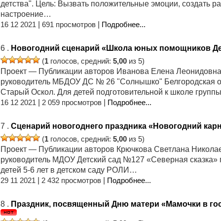
детства". Цель: Вызвать положительные эмоции, создать р
настроение…
16 12 2021
|
691 просмотров
|
Подробнее...
6 .
Новогодний сценарий «Школа юных помощников Д
(
1
голосов, средний:
5,00
из 5)
Проект — Публикации авторов Иванова Елена Леонидовна
руководитель МБДОУ ДС № 26 "Солнышко" Белгородская о
Старый Оскол. Для детей подготовительной к школе груп
16 12 2021
|
2 059 просмотров
|
Подробнее...
7 .
Сценарий новогоднего праздника «Новогодний кар
(
1
голосов, средний:
5,00
из 5)
Проект — Публикации авторов Крючкова Светлана Никола
руководитель МДОУ Детский сад №127 «Северная сказка» г
детей 5-6 лет в детском саду РОЛИ…
29 11 2021
|
2 432 просмотров
|
Подробнее...
8 .
Праздник, посвященный Дню матери «Мамочки в го