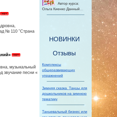
Автор курса:
Ольга Киенко Данный…
дровна,
ад № 110 "Страна
НОВИНКИ
Отзывы
аний»
Комплексы
вна, музыкальный
общеразвивающих
д звучание песни «
упражнений
Зимняя сказка. Танцы для
дошкольников на зимнюю
тематику
Танцевальный бизнес или